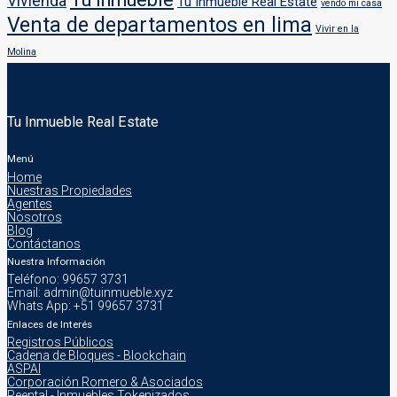
Vivienda
Tu Inmueble Real Estate
vendo mi casa
Venta de departamentos en lima
Vivir en la
Molina
Tu Inmueble Real Estate
Menú
Home
Nuestras Propiedades
Agentes
Nosotros
Blog
Contáctanos
Nuestra Información
Teléfono: 99657 3731
Email: admin@tuinmueble.xyz
Whats App: +51 99657 3731
Enlaces de Interés
Registros Públicos
Cadena de Bloques - Blockchain
ASPAI
Corporación Romero & Asociados
Reental - Inmuebles Tokenizados