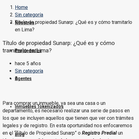
Home
Sin categoría
Título de propiedad Sunarp: ¿Qué es y cómo tramitarlo
Nosotros
en Lima?
Título de propiedad Sunarp: ¿Qué es y cómo
tramitarlo en Lima?
Propiedades
hace 5 años
Sin categoría
0
Agentes
Para comprar un inmueble, ya sea una casa o un
Inmuebles Tokenizados
departamento, es necesario realizar una serie de pasos en
los que se incluyen aquellos que tienen que ver con trámites
legales y de registro. En esta oportunidad nos enfocaremos
en el “Título de Propiedad Sunarp” o
Registro Predial
un
Blog