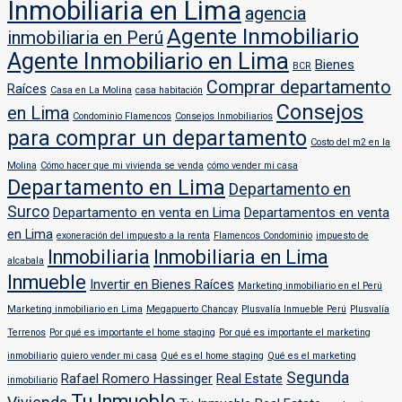
Inmobiliaria en Lima
agencia
Agente Inmobiliario
inmobiliaria en Perú
Agente Inmobiliario en Lima
Bienes
BCR
Comprar departamento
Raíces
Casa en La Molina
casa habitación
Consejos
en Lima
Condominio Flamencos
Consejos Inmobiliarios
para comprar un departamento
Costo del m2 en la
Molina
Cómo hacer que mi vivienda se venda
cómo vender mi casa
Departamento en Lima
Departamento en
Surco
Departamento en venta en Lima
Departamentos en venta
en Lima
exoneración del impuesto a la renta
Flamencos Condominio
impuesto de
Inmobiliaria
Inmobiliaria en Lima
alcabala
Inmueble
Invertir en Bienes Raíces
Marketing inmobiliario en el Perú
Marketing inmobiliario en Lima
Megapuerto Chancay
Plusvalía Inmueble Perú
Plusvalía
Terrenos
Por qué es importante el home staging
Por qué es importante el marketing
inmobiliario
quiero vender mi casa
Qué es el home staging
Qué es el marketing
Segunda
Rafael Romero Hassinger
Real Estate
inmobiliario
Tu Inmueble